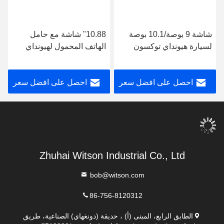
شاشة 9 بوصة/10.1 بوصة
10.88" شاشة مع حامل
لسيارة هيونداي توكسون
الهاتف المحمول لهيونداي
IX35 2018- 2020 ستيريو
توكسون 2 LM IX35 2009-
متعدد الوسائط للسيارة
2015 الستيريو الوسائط
احصل على افضل سعر
احصل على افضل سعر
المتعددة
Zhuhai Witson Industrial Co., Ltd
bob@witson.com
86-756-8120312
الطابق الرابع، المبنى (أ) ، حديقة (دونغهاي) الصناعية، طريق