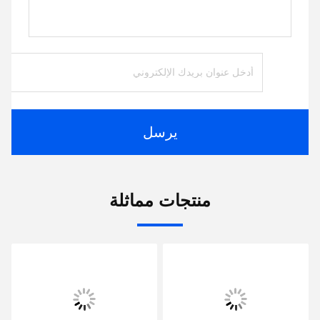
يرسل
منتجات مماثلة