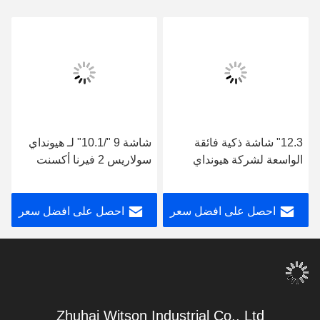
12.3" شاشة ذكية فائقة
شاشة 9 "/10.1" لـ هيونداي
الواسعة لشركة هيونداي
سولاريس 2 فيرنا أكسنت
سولاريس 2 فيرنا أكسنت
2017-2020 سيارات متعددة
2017-2020 مشغل ستيريو
الوسائط ستيريو
احصل على افضل سعر
احصل على افضل سعر
للسيارات
Zhuhai Witson Industrial Co., Ltd