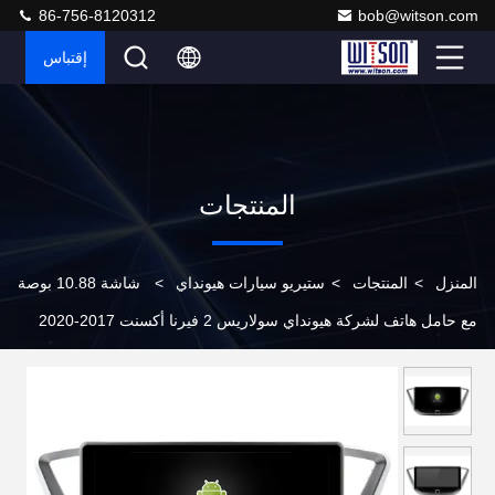
86-756-8120312
bob@witson.com
إقتباس
المنتجات
المنزل
>
المنتجات
>
ستيريو سيارات هيونداي
>
شاشة 10.88 بوصة
مع حامل هاتف لشركة هيونداي سولاريس 2 فيرنا أكسنت 2017-2020
ستيريو الوسائط المتعددة