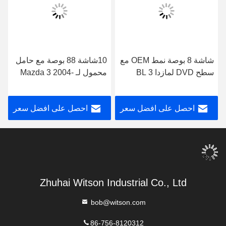
شاشة 8 بوصة نمط OEM مع
10شاشة 88 بوصة مع حامل
سطح DVD لمازدا 3 BL
محمول لـ Mazda 3 2004-
2009-2013 جهاز أندرويد
2009 ستيريو الوسائط
للسيارات DVD GPS متعددة
المتعددة
احصل على افضل سعر
احصل على افضل سعر
الوسائط ستيريو
Zhuhai Witson Industrial Co., Ltd
bob@witson.com
86-756-8120312