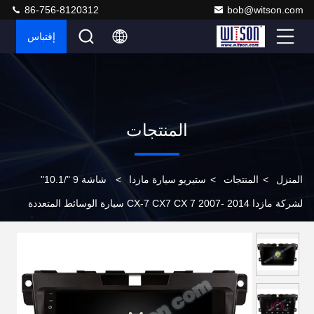
86-756-8120312
bob@witson.com
إقتباس
المنتجات
المنزل
>
المنتجات
>
ستيريو سيارة مازدا
>
شاشة 9 "/10.1"
لشركة مازدا CX-7 CX7 CX 7 2007- 2014 سيارة الوسائط المتعددة
ستيريو جي بي إس CarPlay Player