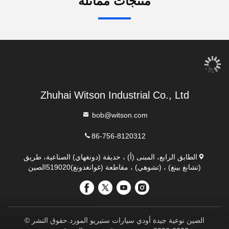
منتجات مماثلة
Zhuhai Witson Industrial Co., Ltd
bob@witson.com
86-756-8120312
الطابق الرابع، المبنى (أ) ، حديقة (دونغهاي) الصناعية، طريق
(تشانغ بينغ) ، (تشوهي) ، مقاطعة (غوانغدونغ)519020الصين
الصين نوعية جيدة أودي سيارات ستيريو المورد.حقوق النشر ©