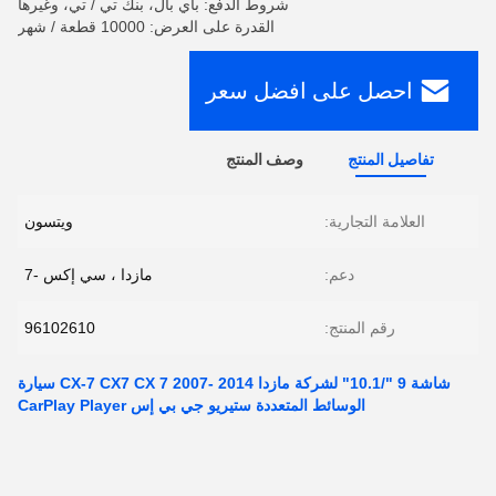
شروط الدفع: باي بال، بنك تي / تي، وغيرها
القدرة على العرض: 10000 قطعة / شهر
احصل على افضل سعر
تفاصيل المنتج
وصف المنتج
العلامة التجارية:
ويتسون
دعم:
مازدا ، سي إكس -7
رقم المنتج:
96102610
شاشة 9 "/10.1" لشركة مازدا CX-7 CX7 CX 7 2007- 2014 سيارة
الوسائط المتعددة ستيريو جي بي إس CarPlay Player