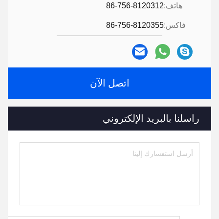
هاتف:
86-756-8120312
فاكس:
86-756-8120355
اتصل الآن
راسلنا بالبريد الإلكتروني