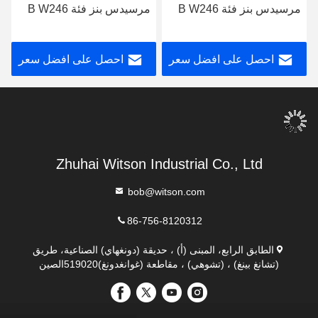
مرسيدس بنز فئة B W246
مرسيدس بنز فئة B W246
B180 B200 B220 B250
B180 B200 B220 B250
B260 2011-2014 NTG4.5
B260 2015-2019 NTG5.0
احصل على افضل سعر
احصل على افضل سعر
مشغل الوسائط المتعددة
مشغل الوسائط المتعددة
الروبوت
الروبوت
Zhuhai Witson Industrial Co., Ltd
bob@witson.com
86-756-8120312
الطابق الرابع، المبنى (أ) ، حديقة (دونغهاي) الصناعية، طريق
(تشانغ بينغ) ، (تشوهي) ، مقاطعة (غوانغدونغ)519020الصين