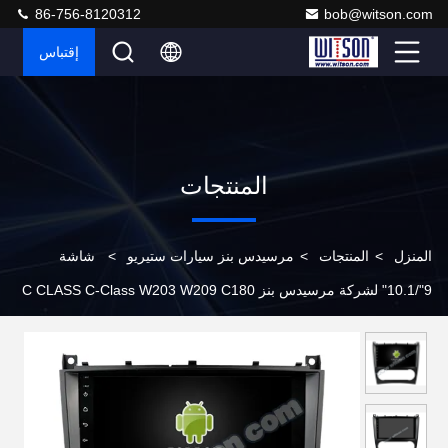
86-756-8120312
bob@witson.com
إقتباس
المنتجات
المنزل
>
المنتجات
>
مرسيدس بنز سيارات ستيريو
>
شاشة
9"/10.1" لشركة مرسيدس بنز C CLASS C-Class W203 W209 C180
C200 C220 C230 G GLASS W463