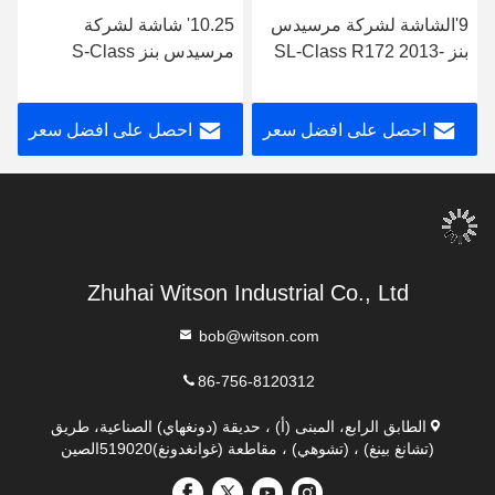
9'الشاشة لشركة مرسيدس
10.25' شاشة لشركة
بنز SL-Class R172 2013-
مرسيدس بنز S-Class
W221 CL550 2006-2013
2015 SLK-Class R172
2011-2015 NTG4.5 مشغل
NTG3.0/3.5 Android
احصل على افضل سعر
احصل على افضل سعر
الوسائط المتعددة للروبوت
Multimedia Player
Zhuhai Witson Industrial Co., Ltd
bob@witson.com
86-756-8120312
الطابق الرابع، المبنى (أ) ، حديقة (دونغهاي) الصناعية، طريق
(تشانغ بينغ) ، (تشوهي) ، مقاطعة (غوانغدونغ)519020الصين