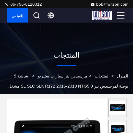
86-756-8120312
bob@witson.com
إقتباس
المنتجات
المنزل
>
المنتجات
>
مرسيدس بنز سيارات ستيريو
>
شاشة 9
بوصة لمرسيدس بنز SL SLC SLK R172 2016-2019 NTG5.0 مشغل
وسائط متعددة