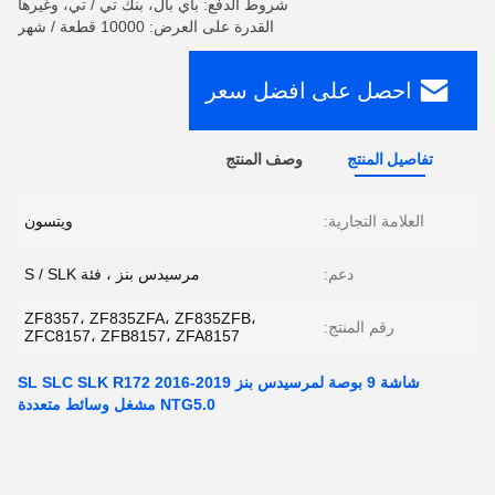
شروط الدفع: باي بال، بنك تي / تي، وغيرها
القدرة على العرض: 10000 قطعة / شهر
احصل على افضل سعر
تفاصيل المنتج
وصف المنتج
العلامة التجارية:
ويتسون
دعم:
مرسيدس بنز ، فئة S / SLK
ZF8357، ZF835ZFA، ZF835ZFB،
رقم المنتج:
ZFC8157، ZFB8157، ZFA8157
شاشة 9 بوصة لمرسيدس بنز SL SLC SLK R172 2016-2019
NTG5.0 مشغل وسائط متعددة