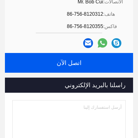
الاتصالات:
Mr. Bob Cui
هاتف:
86-756-8120312
فاكس:
86-756-8120355
اتصل الآن
راسلنا بالبريد الإلكتروني