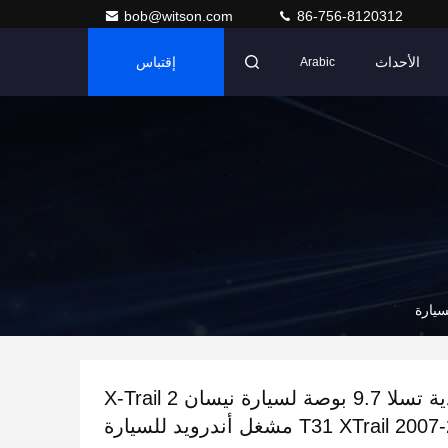
bob@witson.com
86-756-8120312
الأحداث
إقتباس
Arabic
شاشة عمودية تسلا 9.7 بوصة لسيارة نيسان X-Trail 2
T31 XTrail مشغل أندرويد للسيارة