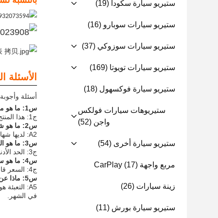
بالنسبة لسيارة نيسان 2015
ستيريو سيارة سكودا
(19)
ستيريو سيارات سوبارو
(16)
ستيريو سيارات سوزوكي
(37)
ستيريو سيارات تويوتا
(169)
الأسئلة ال
ستيريو سيارة فوكسهول
(18)
أسئلة وأجوبة حول em Car Player
س1: ما هو مكان أصل Android System Car Player؟
ستيريوهات سيارات فولكس
ج1: هذا المنتج من الصين.
واجن
(52)
س2: ما هو شهادة Android System Car Player؟
A2: لديها شهادة CE و ISO.
س3: ما هو الحد الأدنى لكمية الطلب لجهاز Android Car Player؟
ستيريو سيارة أخرى
(54)
ج3: الحد الأدنى لكمية الطلب هو مجموعة واحدة.
س4: ما هو سعر جهاز تشغيل سيارات نظام أندرويد؟
مربع واجهة CarPlay
(17)
ج4: السعر قابل للتفاوض.
س5: ماذا عن تفاصيل التعبئة والتسليم من نظام أندرويد لعب السيارة؟
زينة سيارات
(26)
في الشهر.
ستيريو سيارة بورش
(11)