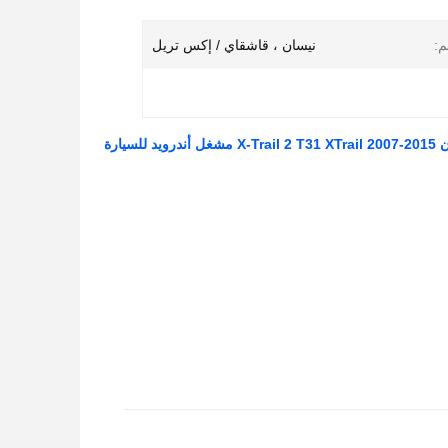
م:
نيسان ، قاشقاي / إكس تريل