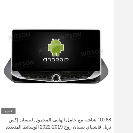
فيديو
تريل
10.88" شاشة مع حامل الهاتف المحمول لنيسان إكس
ت
تريل قاشقاي نيسان روج 2019-2022 الوسائط المتعددة