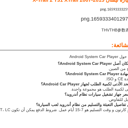
X-Trail 2 T31 XTrail 2007-
شائعة:
Android Syst