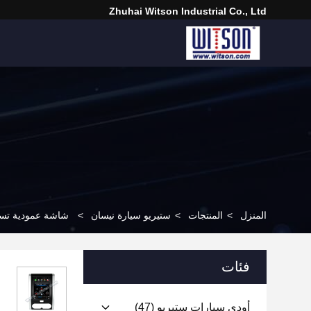
Zhuhai Witson Industrial Co., Ltd
المنزل
>
المنتجات
>
ستيريو سيارة نيسان
>
شاشة عمودية تسلا 9.7 بوصة لسيارة نيسان X-Trail 2 T31 XTrail 2007-2015 مشغل أندر
فئات
أودي سيارات ستيريو
(47)