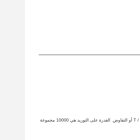
A5: التعبئة هو كارتون و وقت التسليم هو 7-15 أيام عمل. شروط الدفع يمكن أن تكون T / T، LC أو التفاوض. القدرة على التوريد هي 10000 مجموعة