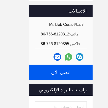
الاتصالات
الاتصالات:
Mr. Bob Cui
هاتف:
86-756-8120312
فاكس:
86-756-8120355
اتصل الآن
راسلنا بالبريد الإلكتروني