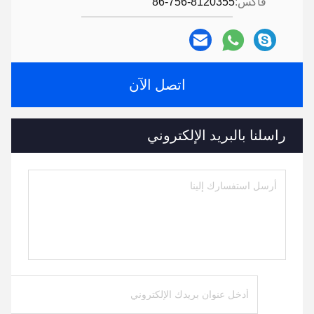
فاكس:
86-756-8120355
اتصل الآن
راسلنا بالبريد الإلكتروني