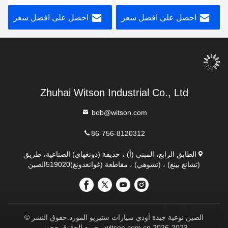
2018 ستيريو متعدد الوسائط
احصل على افضل سعر
احصل على افضل سعر
Zhuhai Witson Industrial Co., Ltd
bob@witson.com
86-756-8120312
الطابق الرابع، المبنى (أ) ، حديقة (دونغهاي) الصناعية، طريق
(تشانغ بينغ) ، (تشوهي) ، مقاطعة (غوانغدونغ)519020الصين
الصين نوعية جيدة أودي سيارات ستيريو المورد.حقوق النشر ©
2023-2026 witson.com.cn . جميع الحقوقمحجوز.