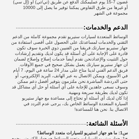
غضون 7-15 يوم عمليمكنك الدفع عن طريق (تي/تي) أو (إل سي)
أو غيرها من طرق التفاوض يمكننا توفير ما يصل إلى 10000
مجموعة في الشهر
الدعم والخدمات:
الوسائط المتعددة لسيارات ستيريو تقدم مجموعة كاملة من الدعم
التقني والخدمات لمساعدتك على الحصول على أقصى استفادة من
جهاز ستيريو سيارتك.فريقنا من الفنيين ذوي الخبرة سوف تكون
قادرة على الإجابة على أي أسئلة قد يكون لديك وتقديم إرشادات
حول التثبيت والإعدادنحن نقدم أيضاً خدمات إصلاح وإصلاح لضمان
أن جهاز ستيريو سيارتك يعمل بشكل صحيح في جميع الأوقات.
فريق الدعم الفني لدينا متاح على مدار 24 ساعة في اليوم، 7 أيام
في الأسبوع، ويمكن الاتصال به عبر الهاتف، البريد الإلكتروني، أو
حتى الدردشة المباشرة.نحن ملتزمون بتوفير أفضل دعم ممكن
وسوف نسعى جاهدين للإجابة على أي أسئلة أو حل أي مشاكل قد
تكون لديك بطريقة سريعة ومهنية.
إذا كان لديك أي أسئلة أو تحتاج إلى مساعدة مع جهاز ستيريو
السيارة المتعددة الوسائط الخاص بك، يرجى عدم التردد في
الاتصال بنا. نحن هنا للمساعدة!
الأسئلة الشائعة:
س1: ما هو جهاز استيريو للسيارات متعدد الوسائط؟
ج1: جهاز ستيريو للسيارات متعدد الوسائط هو جهاز إلكتروني يجمع