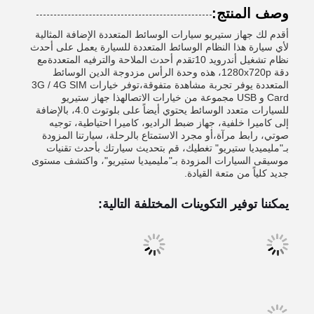
وصف المنتج:
أقدم لك جهاز ستيريو سيارات الوسائط المتعددة الإضافة المثالية
لأي سيارة هذا النظام الوسائط المتعددة للسيارة يعمل على أحدث
نظام تشغيل أندرويد 10تقدم أحدث الملاحة والترفيه المتعددةمع
دقة 1280x720p، هذه وحدة الرأس مزدوجة الدين الوسائط
المتعددة يوفر تجربة مشاهدة متفوقة،توفر خيارات 3G / 4G SIM
Card و USB مجموعة من خيارات الاتصالهذا جهاز ستيريو
للسيارات متعدد الوسائط يحتوي أيضاً على بلوتوث 4.0، بالإضافة
إلى كاميرا خلفية، جهاز ضبط الراديو، كاميرا احتياطية، توجيه
صوتي، رابط مرآة،أو مجرد الاستمتاع بالرحلة، سيارتنا المزودة
بـ"مليميديا ستيريو" تغطيك، قم بتحديث سيارتك بأحدث تقنيات
موسيقى السيارات المزودة بـ"مليميديا ستيريو"، واكتشف مستوى
جديد كلياً من متعة القيادة.
يمكننا توفير التكوينات المختلفة التالية: