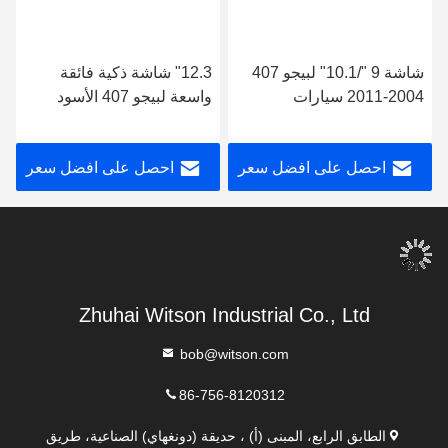
شاشة 9 "/10.1" لبيجو 407
12.3" شاشة ذكية فائقة
2004-2011 سيارات
واسعة لبيجو 407 الأسود
الوسائط المتعددة ستيريو جي
2004-2011 مشغل ستيريو
بي إس CarPlay Player
للسيارات
احصل على افضل سعر
احصل على افضل سعر
Zhuhai Witson Industrial Co., Ltd
bob@witson.com
86-756-8120312
الطابق الرابع، المبنى (أ) ، حديقة (دونغهاي) الصناعية، طريق