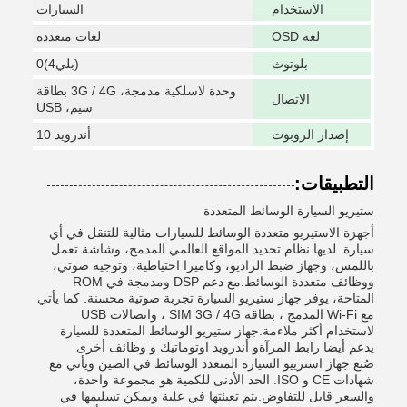
الاستخدام
السيارات
لغة OSD
لغات متعددة
بلوتوث
(بلي4)0
وحدة لاسلكية مدمجة، 3G / 4G بطاقة
الاتصال
سيم، USB
إصدار الروبوت
أندرويد 10
التطبيقات:
ستيريو السيارة الوسائط المتعددة
أجهزة الاستيريو متعددة الوسائط للسيارات مثالية للتنقل في أي
سيارة. لديها نظام تحديد المواقع العالمي المدمج، وشاشة تعمل
باللمس، وجهاز ضبط الراديو، وكاميرا احتياطية، وتوجيه صوتي،
ووظائف متعددة الوسائط.مع دعم DSP ومدمجة في ROM
المتاحة، يوفر جهاز ستيريو السيارة تجربة صوتية محسنة. كما يأتي
مع Wi-Fi المدمج ، بطاقة SIM 3G / 4G ، واتصالات USB
لاستخدام أكثر ملاءمة.جهاز ستيريو الوسائط المتعددة للسيارة
يدعم أيضا رابط المرآةو أندرويد اوتوماتيك و وظائف أخرى
صُنع جهاز استرييو السيارة المتعدد الوسائط في الصين ويأتي مع
شهادات CE و ISO. الحد الأدنى للكمية هو مجموعة واحدة،
والسعر قابل للتفاوض.يتم تعبئتها في علبة ويمكن تسليمها في