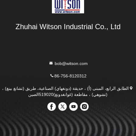
Zhuhai Witson Industrial Co., Ltd
bob@witson.com
86-756-8120312
الطابق الرابع، المبنى (أ) ، حديقة (دونغهاي) الصناعية، طريق (تشانغ بينغ) ،
(تشوهي) ، مقاطعة (غوانغدونغ)519020الصين