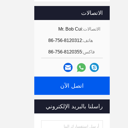
الاتصالات
الاتصالات:
Mr. Bob Cui
هاتف:
86-756-8120312
فاكس:
86-756-8120355
اتصل الآن
راسلنا بالبريد الإلكتروني