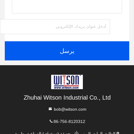
يرسل
Zhuhai Witson Industrial Co., Ltd
bob@witson.com
86-756-8120312
الطابق الرابع، المبنى (أ) ، حديقة (دونغهاي) الصناعية، طريق