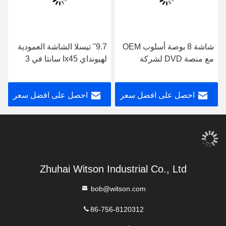
شاشة 8 بوصة أسلوب OEM
9.7'' تيسلا الشاشة العمودية
مع منصة DVD لشركة
لهيونداي Ix45 سانتا في 3
هيونداي سانتا في 3 IX45
2013-2016 مشغل الوسائط
2013-2016 أندرويد ستيريو
المتعددة للسيارات الروبوت
احصل على افضل سعر
احصل على افضل سعر
السيارة
Zhuhai Witson Industrial Co., Ltd
bob@witson.com
86-756-8120312