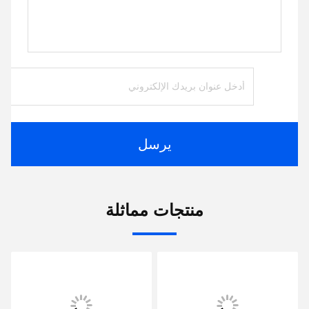
يرسل
منتجات مماثلة