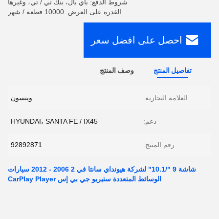
شروط الدفع: باي بال، بنك تي / تي، وغيرها
القدرة على العرض: 10000 قطعة / شهر
احصل على افضل سعر
تفاصيل المنتج
وصف المنتج
العلامة التجارية:
ويتسون
دعم:
HYUNDAI، SANTA FE / IX45
رقم المنتج:
92892871
شاشة 9 "/10.1" لشركة هيونداي سانتا في 2 2006 - 2012 سيارات
الوسائط المتعددة ستيريو جي بي إس CarPlay Player