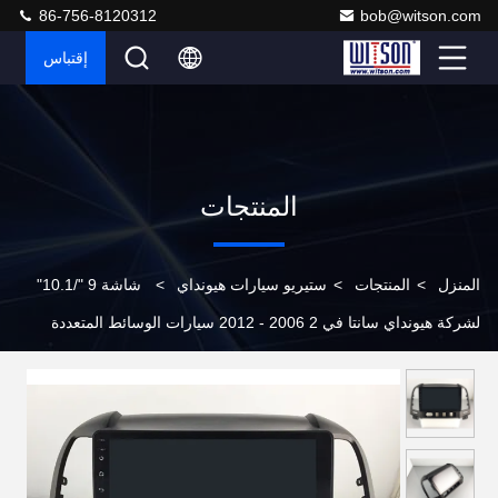
86-756-8120312
bob@witson.com
إقتباس
المنتجات
المنزل
>
المنتجات
>
ستيريو سيارات هيونداي
>
شاشة 9 "/10.1"
لشركة هيونداي سانتا في 2 2006 - 2012 سيارات الوسائط المتعددة
ستيريو جي بي إس CarPlay Player