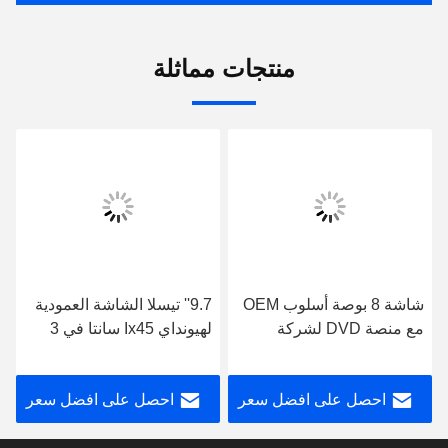
منتجات مماثلة
شاشة 8 بوصة أسلوب OEM
9.7'' تيسلا الشاشة العمودية
مع منصة DVD لشركة
لهيونداي Ix45 سانتا في 3
هيونداي سانتا في 3 IX45
2013-2016 مشغل الوسائط
2013-2016 أندرويد ستيريو
المتعددة للسيارات الروبوت
احصل على افضل سعر
احصل على افضل سعر
السيارة