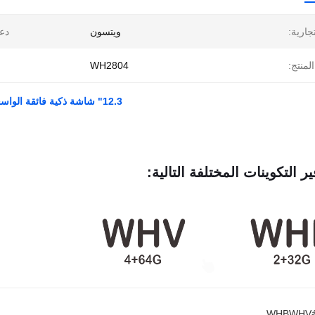
تجارية:
ويتسون
دع
لمنتج:
WH2804
12.3" شاشة ذكية فائقة الواسعة لشركة مرسيدس بنز C-Class W204 S204 2006-2011
ير التكوينات المختلفة التالية: