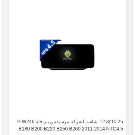
10.25'/12.3' شاشة لشركة مرسيدس بنز فئة B W246
B180 B200 B220 B250 B260 2011-2014 NTG4.5