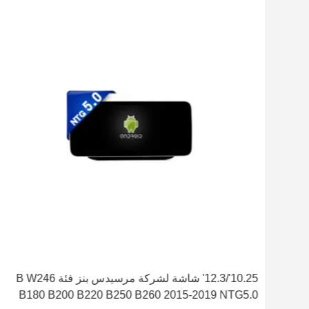
ئة C W204
10.25'/12.3' شاشة لشركة مرسيدس بنز فئة B W246
B180 B200 B220 B250 B260 2015-2019 NTG5.0