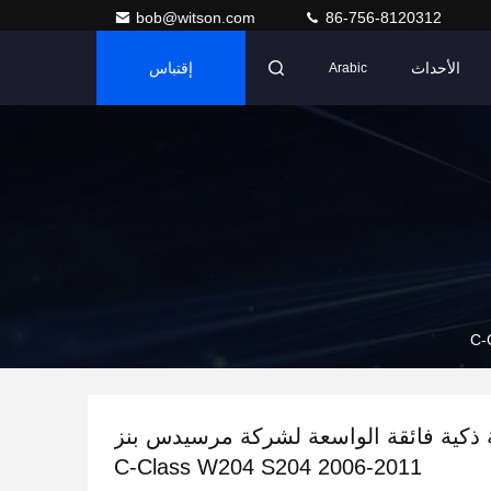
bob@witson.com
86-756-8120312
الأحداث
إقتباس
Arabic
اشة ذكية فائقة الواسعة لشركة مرسيدس بنز
C-Class W204 S204 2006-2011