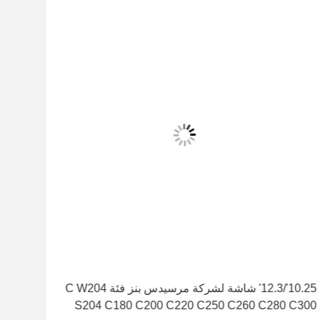
10.25'/12.3' شاشة لشركة مرسيدس بنز فئة C W204
G5.5
S204 C180 C200 C220 C250 C260 C280 C300