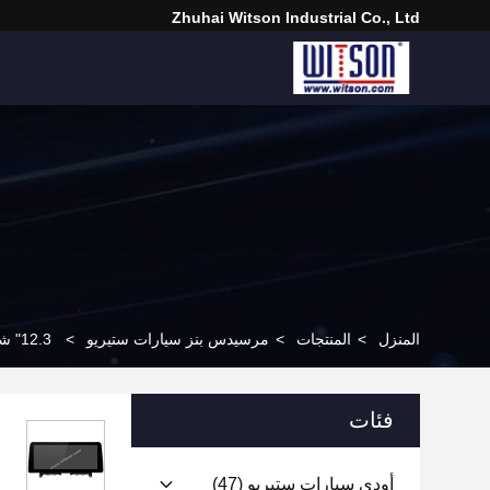
Zhuhai Witson Industrial Co., Ltd
المنزل
>
المنتجات
>
مرسيدس بنز سيارات ستيريو
>
12.3" شاشة ذكية فائقة الواسعة لشركة مرسيدس بنز C-Class W204 S204 2006-2011
فئات
أودي سيارات ستيريو
(47)