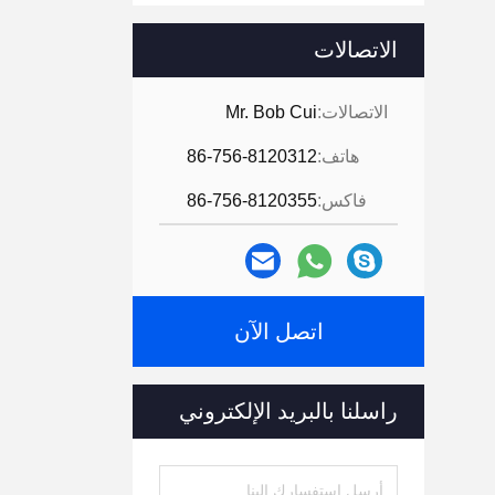
الاتصالات
الاتصالات:
Mr. Bob Cui
هاتف:
86-756-8120312
فاكس:
86-756-8120355
اتصل الآن
راسلنا بالبريد الإلكتروني