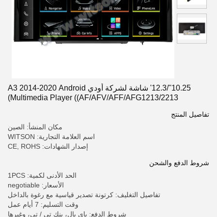
10.25''/12.3' شاشة لشركة أودي A3 2014-2020 Android
Multimedia Player ((AF/AFV/AFF/AFG1213/2213)
تفاصيل المنتج
مكان المنشأ: الصين
اسم العلامة التجارية: WITSON
إصدار الشهادات: CE, ROHS
شروط الدفع والشحن
الحد الأدنى لكمية: 1PCS
الأسعار: negotiable
تفاصيل التغليف: كرتونة تصدير قياسية مع رغوة بالداخل
وقت التسليم: 7 أيام عمل
شروط الدفع: باي بال، بنك تي / تي، وغيرها