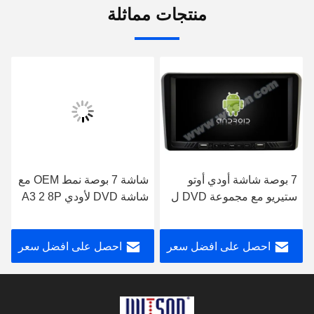
منتجات مماثلة
7 بوصة شاشة أودي أوتو
شاشة 7 بوصة نمط OEM مع
ستيريو مع مجموعة DVD ل
شاشة DVD لأودي A3 2 8P
A3 2 8P S3 RS3
أوتو ستيريو S3 RS3
Sportback 2003-2012
سبورتباك 2003-2012
احصل على افضل سعر
احصل على افضل سعر
أندرويد سيارة الوسائط
المتعددة ستيريو