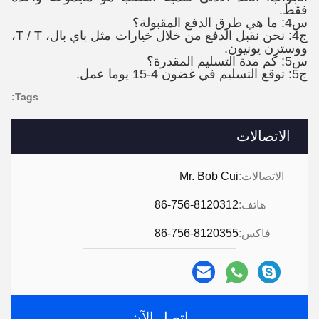
فقط.
س4: ما هي طرق الدفع المقبولة؟
ج4: نحن نقبل الدفع من خلال خيارات مثل باي بال، T / T،
ووسترن يونيون.
س5: كم مدة التسليم المقدرة؟
ج5: توقع التسليم في غضون 4-15 يوما عمل.
Tags:
الاتصالات
الاتصالات:
Mr. Bob Cui
هاتف:
86-756-8120312
فاكس:
86-756-8120355
اتصل الآن