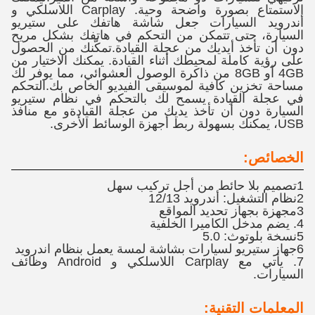
الاستمتاع بصورة واضحة وحية. Carplay اللاسلكي و
أندرويد السيارات جعل شاشة هاتفك على ستيريو
السيارة، حتى تتمكن من التحكم في هاتفك بشكل مريح
دون أن تأخذ أيديك من عجلة القيادة.تمكّنك من الحصول
على رؤية كاملة لمحيطك أثناء القيادة. يمكنك الاختيار من
4GB أو 8GB من ذاكرة الوصول العشوائي، مما يوفر لك
مساحة تخزين كافية لموسيقى الفيديو الخاص بك.التحكم
في عجلة القيادة يسمح لك بالتحكم في نظام ستيريو
السيارة دون أن تأخذ يديك من عجلة القيادةو مع منافذ
USB، يمكنك بسهولة ربط أجهزة الوسائط الأخرى.
الخصائص:
1تصميم بلا حائط من أجل تركيب سهل
2نظام التشغيل: أندرويد 12/13
3مجهزة بجهاز تحديد المواقع
4. يضم مدخل الكاميرا الخلفية
5نسخة بلوتوث: 5.0
6جهاز ستيريو لسيارات بشاشة لمسة يعمل بنظام اندرويد
7. يأتي مع Carplay اللاسلكي و Android وظائف
السيارات.
المعلمات التقنية: