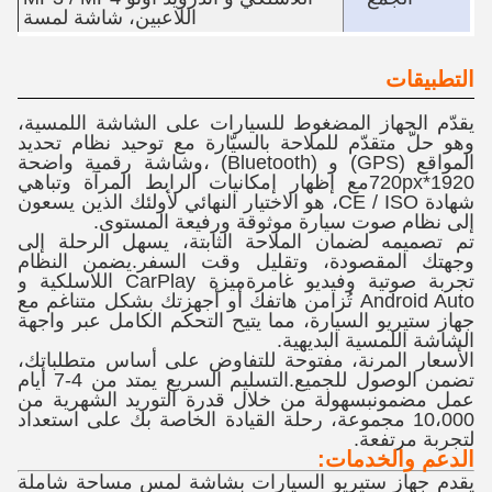
اللاعبين، شاشة لمسة
التطبيقات
يقدّم الجهاز المضغوط للسيارات على الشاشة اللمسية،
وهو حلّ متقدّم للملاحة بالسيّارة مع توحيد نظام تحديد
المواقع (GPS) و (Bluetooth) ،وشاشة رقمية واضحة
1920*720pxمع إظهار إمكانيات الرابط المرآة وتباهي
شهادة CE / ISO، هو الاختيار النهائي لأولئك الذين يسعون
إلى نظام صوت سيارة موثوقة ورفيعة المستوى.
تم تصميمه لضمان الملاحة الثابتة، يسهل الرحلة إلى
وجهتك المقصودة، وتقليل وقت السفر.يضمن النظام
تجربة صوتية وفيديو غامرةميزة CarPlay اللاسلكية و
Android Auto تُزامن هاتفك أو أجهزتك بشكل متناغم مع
جهاز ستيريو السيارة، مما يتيح التحكم الكامل عبر واجهة
الشاشة اللمسية البديهية.
الأسعار المرنة، مفتوحة للتفاوض على أساس متطلباتك،
تضمن الوصول للجميع.التسليم السريع يمتد من 4-7 أيام
عمل مضمونبسهولة من خلال قدرة التوريد الشهرية من
10،000 مجموعة، رحلة القيادة الخاصة بك على استعداد
لتجربة مرتفعة.
الدعم والخدمات:
يقدم جهاز ستيريو السيارات بشاشة لمس مساحة شاملة