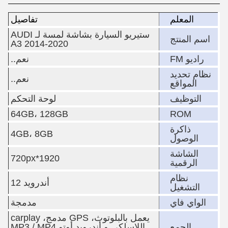
المعلم
تفاصيل
ستيريو السيارة بشاشة لمسة لـ AUDI
اسم المنتج
A3 2014-2020
راديو FM
نعم..
نظام تحديد
نعم..
المواقع
التوظيف
لوحة التحكم
64GB، 128GB
ROM
ذاكرة
4GB، 8GB
الوصول
الشاشة
1920*720px
الرقمية
نظام
أندرويد 12
التشغيل
الواي فاي
مدمجة
يعمل بالبلوتوث، GPS مدمج، carplay
الجمع
اللاسلكي و أندرويد أوتو MP3 / MP4