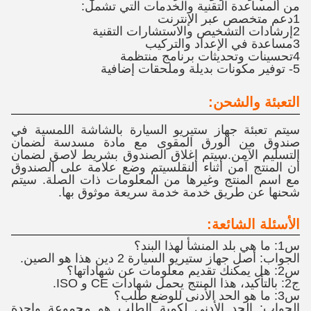
من المساعدة التقنية والخدمات التي تشمل:
1دعم متخصص عبر الإنترنت
2إرشادات التشخيص والاستشارات التقنية
3مساعدة في الإعداد والتركيب
4تحسينات وتحديثات برنامج منتظمة
5- توفير مكونات بديلة وملحقات إضافية
التعبئة والشحن:
سيتم تعبئة جهاز ستيريو السيارة بالشاشة اللمسية في
صندوق من الورق المقوى مع مادة مسدسة لضمان
التسليم الآمن.سيتم إغلاق الصندوق بشريط لاصق لضمان
أن المنتج آمن أثناء النقلسيتم وضع علامة على الصندوق
مع اسم المنتج وغيرها من المعلومات ذات الصلة. سيتم
شحنها عن طريق خدمة خدمة سريعة موثوق بها.
الأسئلة الشائعة:
س1: ما هي بلد المنشأ لهذا البند؟
الجواب: أصل جهاز ستيريو السيارة 2 دين هذا هو الصين.
س2: هل يمكنك تقديم معلومات عن شهاداتها؟
ج2: بالتأكيد، هذا المنتج يحمل شهادات CE و ISO.
س3: ما هو الحد الأدنى للوضع طلب؟
الجواب: الحد الأدنى لكمية الطلب هو مجموعة واحدة